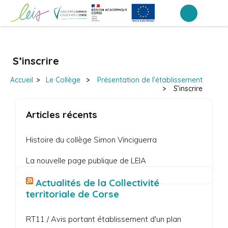
Aller
au
Collège Simon Vinciguerra – Bastia
contenu
(Pressez
S’inscrire
Entrée)
Accueil
>
Le Collège
>
Présentation de l’établissement
>
S’inscrire
Articles récents
Histoire du collège Simon Vinciguerra
La nouvelle page publique de LEIA
Actualités de la Collectivité
territoriale de Corse
RT11 / Avis portant établissement d'un plan